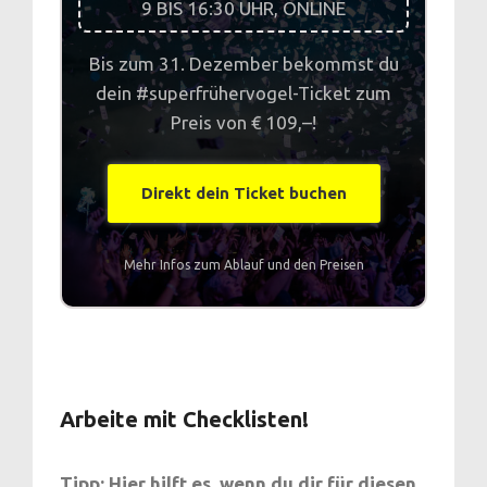
9 BIS 16:30 UHR, ONLINE
Bis zum 31. Dezember bekommst du
dein #superfrühervogel-Ticket zum
Preis von € 109,–!
Direkt dein Ticket buchen
Mehr Infos zum Ablauf und den Preisen
Arbeite mit Checklisten!
Tipp: Hier hilft es, wenn du dir für diesen