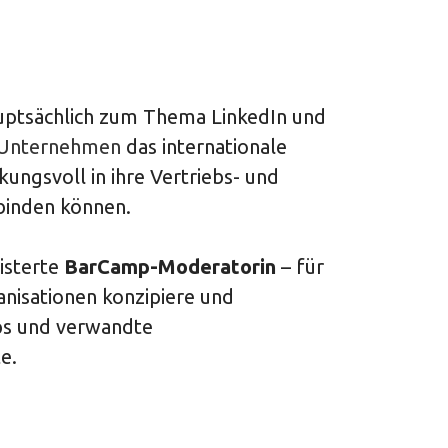
uptsächlich zum Thema LinkedIn und
Unternehmen
das internationale
ungsvoll in ihre Vertriebs- und
binden können.
isterte
BarCamp-Moderatorin
– für
isationen konzipiere und
ps und verwandte
te.