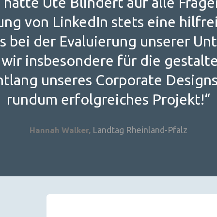
 hatte Ute Blindert auf alle Frag
ng von LinkedIn stets eine hilfr
s bei der Evaluierung unserer U
 wir insbesondere für die gestal
tlang unseres Corporate Designs 
rundum erfolgreiches Projekt!“
Landtag Rheinland-Pfalz
Hannah Walker,