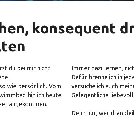
ehen, konsequent d
lten
st du bei mir nicht
Immer dazulernen, nich
iebe
Dafür brenne ich in jed
so wie persönlich. Vom
versuche ich auch mei
hwimmbad bin ich heute
Gelegentliche liebevoll
asser angekommen.
Denn nur, wer dranbleib