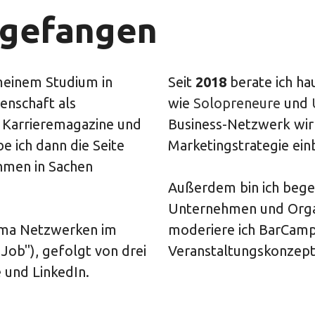
angefangen
 meinem Studium in
Seit
2018
berate ich ha
enschaft als
wie
Solopreneure
und
r Karrieremagazine und
Business-Netzwerk wirk
 ich dann die Seite
Marketingstrategie ein
hmen in Sachen
Außerdem bin ich bege
Unternehmen und Organ
ema Netzwerken im
moderiere ich BarCam
ob"), gefolgt von drei
Veranstaltungskonzep
e und LinkedIn.