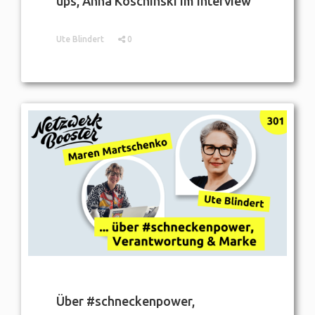
ups, Anna Koschinski im Interview
Ute Blindert
0
Über #schneckenpower,