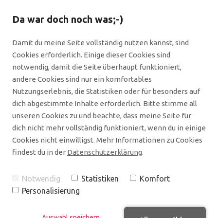
Da war doch noch was;-)
Damit du meine Seite vollständig nutzen kannst, sind
Cookies erforderlich. Einige dieser Cookies sind
notwendig, damit die Seite überhaupt funktioniert,
andere Cookies sind nur ein komfortables
Nutzungserlebnis, die Statistiken oder für besonders auf
dich abgestimmte Inhalte erforderlich. Bitte stimme all
unseren Cookies zu und beachte, dass meine Seite für
Podcast & Blog
dich nicht mehr vollständig funktioniert, wenn du in einige
Cookies nicht einwilligst. Mehr Informationen zu Cookies
findest du in der
Datenschutzerklärung
.
Hier schreibe und spreche ich regelmäßig zum
Thema "Netzwerken in digitalen Zeiten". Dabei
Notwendig
Statistiken
Komfort
geht es auch um Kaffeeklatsch, aber nur am
Personalisierung
Rande. Viel mehr beschäftige ich mich damit, wie
ich Netzwerken mit Strategie für alle leicht und
Auswahl speichern