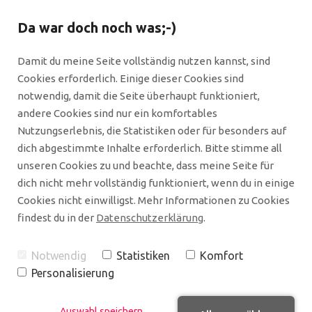
Da war doch noch was;-)
Damit du meine Seite vollständig nutzen kannst, sind
Cookies erforderlich. Einige dieser Cookies sind
notwendig, damit die Seite überhaupt funktioniert,
andere Cookies sind nur ein komfortables
Nutzungserlebnis, die Statistiken oder für besonders auf
Blog
dich abgestimmte Inhalte erforderlich. Bitte stimme all
unseren Cookies zu und beachte, dass meine Seite für
dich nicht mehr vollständig funktioniert, wenn du in einige
Willkommen auf meinem Blog – hier
Cookies nicht einwilligst. Mehr Informationen zu Cookies
findest du Impulse rund um strategisches
findest du in der
Datenschutzerklärung
.
Netzwerken, Unternehmertum und die
Wirkung von BarCamps im Kontext von
Notwendig
Statistiken
Komfort
Unternehmen und Organisationen. Ob du
Personalisierung
die Sichtbarkeit deines Teams stärken,
Fachkräfte gewinnen oder interne
Auswahl speichern