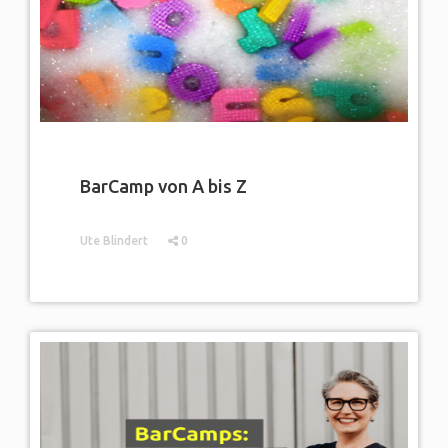
BarCamp von A bis Z
Ute Blindert
0