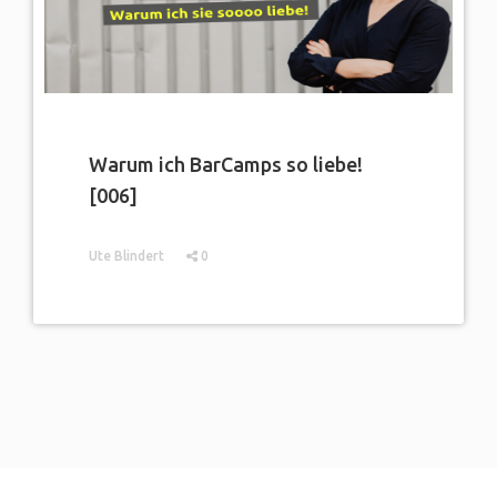
Warum ich BarCamps so liebe!
[006]
Ute Blindert
0