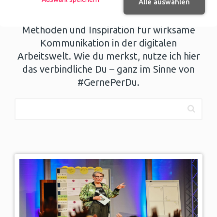
Alle auswählen
Vernetzung fördern möchtest – du
erhältst praxisnahe Einblicke, erprobte
Methoden und Inspiration für wirksame
Kommunikation in der digitalen
Arbeitswelt. Wie du merkst, nutze ich hier
das verbindliche Du – ganz im Sinne von
#GernePerDu.