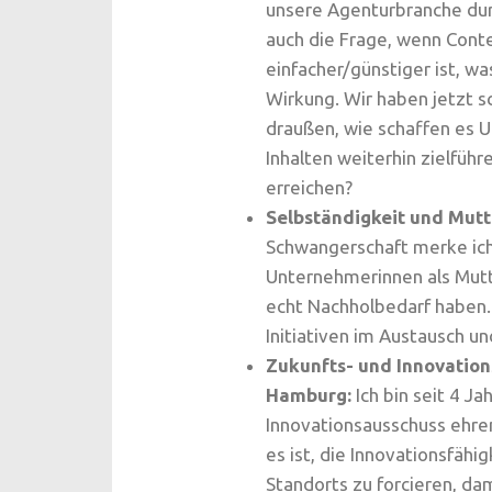
unsere Agenturbranche durc
auch die Frage, wenn Cont
einfacher/günstiger ist, w
Wirkung. Wir haben jetzt 
draußen, wie schaffen es 
Inhalten weiterhin zielführ
erreichen?
Selbständigkeit und Mutt
Schwangerschaft merke ich
Unternehmerinnen als Mutte
echt Nachholbedarf haben. 
Initiativen im Austausch un
Zukunfts- und Innovation
Hamburg:
Ich bin seit 4 J
Innovationsausschuss ehren
es ist, die Innovationsfäh
Standorts zu forcieren, d