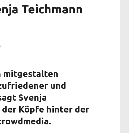
enja Teichmann
0
 mitgestalten
 zufriedener und
sagt Svenja
 der Köpfe hinter der
 crowdmedia.