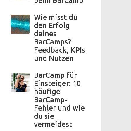
beim BarCamp
Wie misst du
den Erfolg
deines
BarCamps?
Feedback, KPIs
und Nutzen
BarCamp für
Einsteiger: 10
häufige
BarCamp-
Fehler und wie
du sie
vermeidest