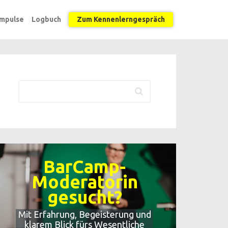
Impulse
Logbuch
Zum Kennenlerngespräch
BarCamp-
Moderatorin
gesucht?
Mit Erfahrung, Begeisterung und
klarem Blick fürs Wesentliche