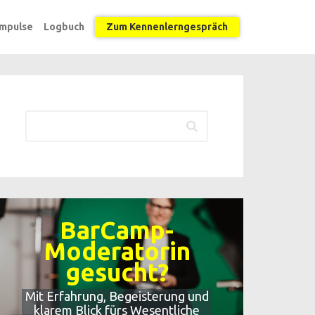
Impulse
Logbuch
Zum Kennenlerngespräch
BarCamp-
Moderatorin
gesucht?
Mit Erfahrung, Begeisterung und
klarem Blick fürs Wesentliche