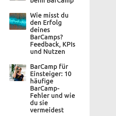
beim BarCamp
Wie misst du
den Erfolg
deines
BarCamps?
Feedback, KPIs
und Nutzen
BarCamp für
Einsteiger: 10
häufige
BarCamp-
Fehler und wie
du sie
vermeidest