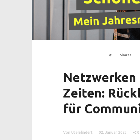
Shares
Netzwerken i
Zeiten: Rück
für Communi
Von Ute Blindert
02. Januar 2023
0