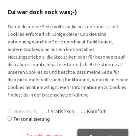
Da war doch noch was;-)
Damit du meine Seite vollständig nutzen kannst, sind
Cookies erforderlich. Einige dieser Cookies sind
notwendig, damit die Seite überhaupt funktioniert,
andere Cookies sind nur ein komfortables
Nutzungserlebnis, die Statistiken oder für besonders auf
Suche
dich abgestimmte Inhalte erforderlich. Bitte stimme all
unseren Cookies zu und beachte, dass meine Seite für
dich nicht mehr vollständig funktioniert, wenn du in einige
Du hast nicht auf den ersten Blick gefunden, was
Cookies nicht einwilligst. Mehr Informationen zu Cookies
du sucht? Dann versuche es doch bitte einmal
findest du in der
Datenschutzerklärung
.
direkt hier. Am besten, du verwendest ein
möglichst aussagekräftiges Stichwort. Ansonsten
Notwendig
Statistiken
Komfort
kannst du mich auch gern ansprechen. Am besten
Personalisierung
über einen meiner Social Media-Kanäle.
Auswahl speichern