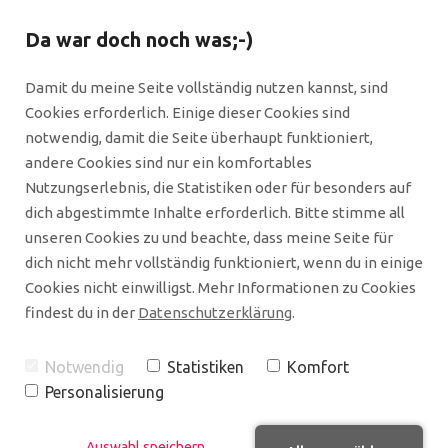
Da war doch noch was;-)
Damit du meine Seite vollständig nutzen kannst, sind
Cookies erforderlich. Einige dieser Cookies sind
notwendig, damit die Seite überhaupt funktioniert,
andere Cookies sind nur ein komfortables
Nutzungserlebnis, die Statistiken oder für besonders auf
Suche
dich abgestimmte Inhalte erforderlich. Bitte stimme all
unseren Cookies zu und beachte, dass meine Seite für
dich nicht mehr vollständig funktioniert, wenn du in einige
Du hast nicht auf den ersten Blick gefunden, was
Cookies nicht einwilligst. Mehr Informationen zu Cookies
du sucht? Dann versuche es doch bitte einmal
findest du in der
Datenschutzerklärung
.
direkt hier. Am besten, du verwendest ein
möglichst aussagekräftiges Stichwort. Ansonsten
Notwendig
Statistiken
Komfort
kannst du mich auch gern ansprechen. Am besten
Personalisierung
über einen meiner Social Media-Kanäle.
Auswahl speichern