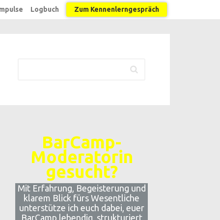
Impulse
Logbuch
Zum Kennenlerngespräch
BarCamp-
Moderatorin
gesucht?
Mit Erfahrung, Begeisterung und
klarem Blick fürs Wesentliche
unterstütze ich euch dabei, euer
BarCamp lebendig, strukturiert