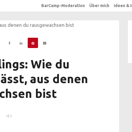
BarCamp-Moderation
Über mich
Ideen & 
lings: Wie du
lässt, aus denen
chsen bist
2
0