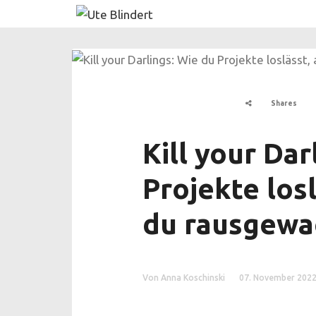
Shares
Kill your Dar
Projekte los
du rausgewa
Von Anna Koschinski
07. November 202