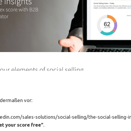
ndermaßen vor:
edin.com/sales-solutions/social-selling/the-social-selling-i
et your score free“
.